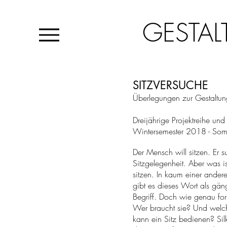
GESTAL
SITZVERSUCHE
Überlegungen zur Gestaltun
Dreijährige Projektreihe un
Wintersemester 2018 - So
Der Mensch will sitzen. Er s
Sitzgelegenheit. Aber was i
sitzen. In kaum einer ander
gibt es dieses Wort a
ls gän
Begriff. Doch wie genau for
Wer braucht sie? Und welch
kann ein Sitz bedienen? Si