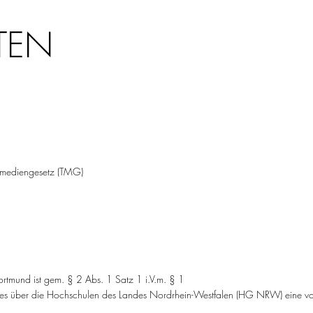
TEN
emediengesetz (TMG)
Dortmund ist gem. § 2 Abs. 1 Satz 1 i.V.m. § 1
zes über die Hochschulen des Landes Nordrhein-Westfalen (HG NRW) eine v