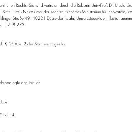
entlichen Rechts. Sie wird vertreten durch die Rektorin Univ.-Prof. Dr. Ursula
 Satz 1 HG NRW unter der Rechtsaufsicht des Ministerium für Innovation, W
lklinger Straße 49, 40221 Düsseldorf wahr. Umsatzsteuer-Identifikationsnu
E 811 258 273
äß § 55 Abs. 2 des Staatsvertrages für
nthropologie des Textilen
d.de
Smolinski