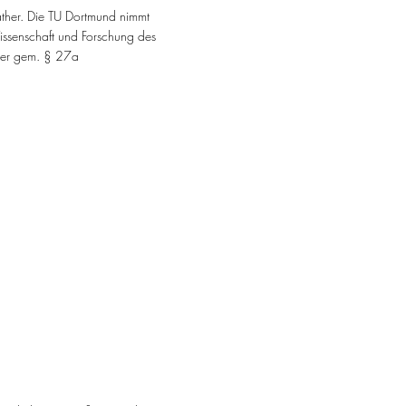
 Gather. Die TU Dortmund nimmt
issenschaft und Forschung des
mmer gem. § 27a