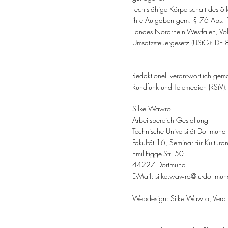
rechtsfähige Körperschaft des öff
ihre Aufgaben gem. § 76 Abs. 1
Landes Nordrhein-Westfalen, Vö
Umsatzsteuergesetz (UStG): D
Redaktionell verantwortlich gem
Rundfunk und Telemedien (RStV):
Silke Wawro
Arbeitsbereich Gestaltung
Technische Universität Dortmund
Fakultät 16, Seminar für Kultura
Emil-Figge-Str. 50
44227 Dortmund
E-Mail:
silke.wawro@tu-dortmun
Webdesign: Silke Wawro, Vera 