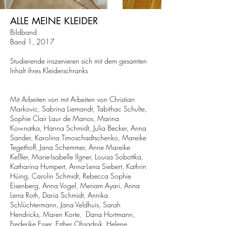
ALLE MEINE KLEIDER
Bildband
Band 1, 2017
Studierende inszenieren sich mit dem gesamten
Inhalt ihres Kleiderschranks
Mit Arbeiten von mit Arbeiten von Christian
Markovic, Sabrina Liemandt, Tabithac Schulte,
Sophie Clair Laur de Manos, Marina
Kownatka, Hanna Schmidt, Julia Becker, Anna
Sander, Karolina Timoschadtschenko, Mareike
Tegethoff, Jana Schemmer, Anne Mareike
Keßler, Marie-Isabelle Ilgner, Louisa Sobottka,
Katharina Humpert, Anna-Lena Siebert, Kathrin
Hüing, Carolin Schmidt, Rebecca Sophie
Eisenberg, Anna Vogel, Meriam Ayari, Anna
Lena Roth, Daria Schmidt, Annika
Schlüchtermann,
Jana Veldhuis, Sarah
Hendricks, Maren Korte, Dana Hortmann,
Frederike Esser,
Esther Ohsadnik, Helene