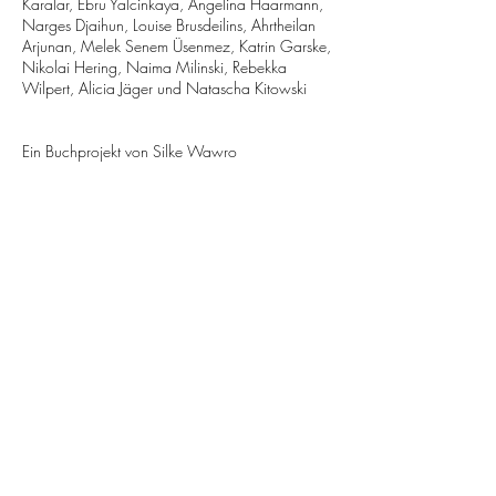
Karalar, Ebru Yalcinkaya,
Angelina Haarmann,
Narges Djaihun, Louise Brusdeilins, Ahrtheilan
Arjunan,
Melek Senem Üsenmez, Katrin Garske,
Nikolai Hering, Naima Milinski, Rebekka
Wilpert,
Alicia Jäger und Natascha Kitowski
Ein Buchprojekt von Silke Wawro