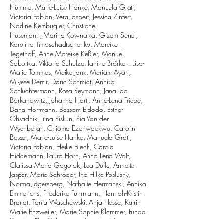
Hümme, Marie-Luise Hanke, Manuela Grati,
Victoria Fabian,
Vera Jaspert, Jessica Zinfert,
Nadine Kembügler, Christiane
Husemann,
Marina Kownatka, Gizem Senel,
Karolina Timoschadtschenko, Mareike
Tegethoff,
Anne Mareike Keßler, Manuel
Sobottka, Viktoria Schulze, Janine Brörken,
Lisa-
Marie Tommes, Meike Jank, Meriam Ayari,
Miyese Demir, Daria Schmidt,
Annika
Schlüchtermann, Rosa Reymann, Jana Ida
Barkanowitz, Johanna Hartl,
Anna-Lena Friebe,
Dana Hortmann, Bassam Eldodo, Esther
Ohsadnik, Irina Piskun,
Pia Van den
Wyenbergh, Chioma Ezenwaekwo, Carolin
Bessel, Marie-Luise Hanke,
Manuela Grati,
Victoria Fabian, Heike Blech, Carola
Hiddemann, Laura Horn,
Anna Lena Wolf,
Clarissa Maria Gogolok, Lea Duffe, Annette
Jasper, Marie Schröder,
Ina Hilke Poslusny,
Norma Jägersberg, Nathalie Hermanski, Annika
Emmerichs,
Friederike Fuhrmann, Hannah-Kristin
Brandt, Tanja Waschewski, Anja Hesse,
Katrin
Marie Enzweiler, Marie Sophie Klammer, Funda