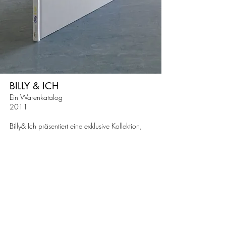
BILLY & ICH
Ein Warenkatalog
2011
Billy& Ich präsentiert eine exklusive Kollektion,
die aus massenproduzierten
Gebrauchsgegenständen besteht, die in
Handarbeit von Studierenden zu Unikaten
weiterverarbeitet worden sind. Eine intensive
Auseinandersetzung mit industrieller
Massenproduktion und der Herstellung von
Hand.
Ein Buchprojekt von Silke Wawro
Impressum
Datenschutz