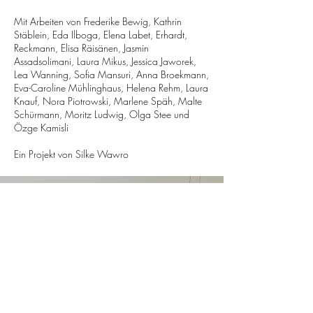
Mit Arbeiten von Frederike Bewig, Kathrin
Stäblein, Eda Ilboga, Elena Labet, Erhardt,
Reckmann, Elisa Räisänen, Jasmin
Assadsolimani, Laura Mikus, Jessica Jaworek,
Lea Wanning, Sofia Mansuri, Anna Broekmann,
Eva-Caroline Mühlinghaus, Helena Rehm, Laura
Knauf, Nora Piotrowski, Marlene Späh, Malte
Schürmann, Moritz Ludwig, Olga Stee und
Özge Kamisli
Ein Projekt von Silke Wawro
Impressum
Datenschutz