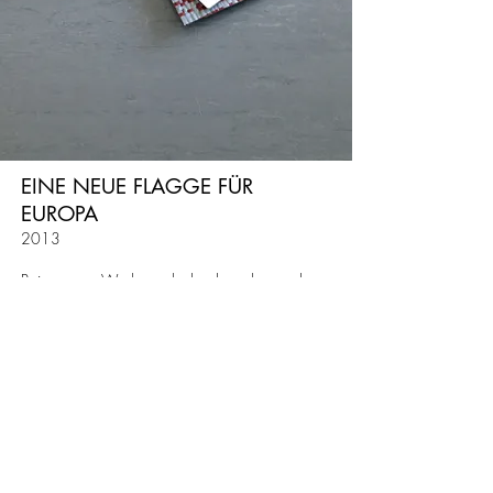
EINE NEUE FLAGGE FÜR
EUROPA
2013
Beitrag zum Wettbewerb der deutschen und
niederländischen Botschaft; Seminarthema in
Anlehnung an die Europaflagge des
niederländischen Architekten Rem Koolhaas. Die
Arbeiten sind in einem Stoffprobe Katalog in
Eigenproduktion
präsentiert.
Ein Projekt von Silke Wawro
Impressum
Datenschutz